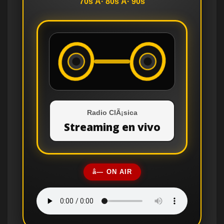
70s Â· 80s Â· 90s
Radio ClÃ¡sica
Streaming en vivo
â— ON AIR