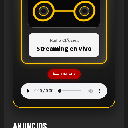
Radio ClÃ¡sica
Streaming en vivo
â— ON AIR
ANUNCIOS