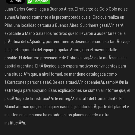
Juan Carlos Gaete llega a Buenos Aires. El refuerzo de Colo Colo no se
sumarÃ¡ inmediatamente a la pretemporada que el Cacique realiza en
Pilar, una localidad cercana a Buenos Aires. Su primera gestiÃ³n serÃ¡
explicarle a Mario Salas los motivos que lo llevaron a ausentarse de la
prÃ¡ctica del sÃ¡bado y, posteriormente, desencadenaron su tardÃ­o viaje
a la pretemporada del equipo popular. Ahora, con el mayor detalle
posible. El delantero proveniente de Cobresal viajÃ³ esta maÃ±ana a la
capital argentina. El tÃ©cnico albo espera motivos convincentes para
una situaciÃ³n que, a nivel formal, se mantiene catalogada como
â€œrazones personalesâ€. De esa situaciÃ³n dependerÃ¡, tambiÃ©n la
estrategia para apoyarlo. Esas explicaciones se suman al informe que, el
psicÃ³logo de la instituciÃ³n le entregÃ³ al staff del Comandante. En
Macul afirman que, en cualquier caso, el jugador serÃ¡ parte del plantel e
insisten en que nunca ha estado en los planes cederlo a otra
instituciÃ³n.