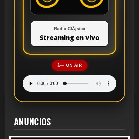
Radio ClÃ¡sica
Streaming en vivo
â— ON AIR
ANUNCIOS