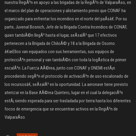
nuestra RegiÃ³n en apoyo a las brigadas de la RegiÃ³n de ValparaÃ­so, en
el marco del plan de operaciones y alistamiento previo que CONAF ha
organizado para enfrentar los incendios en el norte del paÃ­sâ€. Por su
parte, Juvenal Bosnich, Jefe de la Brigada Contra Incendios de CONAF,
quien tambiÃ©n llegÃ³ hasta el lugar, seÃ±alÃ³ que 17 efectivos
pertenecen a la Brigada de ChiloÃ© y 18 a la Brigada de Osorno.
â€œEllos van equipados con sus herramientas, sus equipos de
protecciÃ³n personal y van tambiÃ©n con toda la logÃ­stica de primer
escalÃ³n. La Fuerza AÃ©rea, junto con CONAF y ONEMI estÃ¡n
procediendo segÃºn el protocolo de activaciÃ³n de uso escalonado de
los recursosâ€, seÃ±alÃ³ en la oportunidad. La aeronave tiene previsto
aterrizar en la Base AÃ©rea Quintero, lugar en el cual la delegaciÃ³n
estÃ¡ siendo esperada para ser trasladada por tierra hasta los diferentes
focos de emergencia que se encuentran activos en la RegiÃ³n de
ValparaÃ­so.