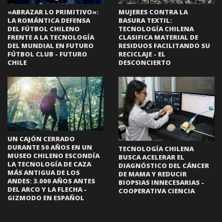
«ABRAZAR LO PRIMITIVO»:
MUJERES CONTRA LA
LA ROMÁNTICA DEFENSA
BASURA TEXTIL:
DEL FÚTBOL CHILENO
TECNOLOGÍA CHILENA
FRENTE A LA TECNOLOGÍA
CLASIFICA MATERIAL DE
DEL MUNDIAL EN FUTURO
RESIDUOS FACILITANDO SU
FÚTBOL CLUB - FUTURO
RECICLAJE - EL
CHILE
DESCONCIERTO
UN CAJÓN CERRADO
DURANTE 50 AÑOS EN UN
TECNOLOGÍA CHILENA
MUSEO CHILENO ESCONDÍA
BUSCA ACELERAR EL
LA TECNOLOGÍA DE CAZA
DIAGNÓSTICO DEL CÁNCER
MÁS ANTIGUA DE LOS
DE MAMA Y REDUCIR
ANDES: 3.000 AÑOS ANTES
BIOPSIAS INNECESARIAS -
DEL ARCO Y LA FLECHA -
COOPERATIVA CIENCIA
GIZMODO EN ESPAÑOL