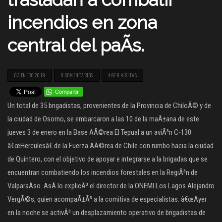
incendios en zona
central del paÃ­s.
03 ENERO 2019
0 COMENTARIOS
4979 VISITAS
Un total de 35 brigadistas, provenientes de la Provincia de ChiloÃ© y de
la ciudad de Osorno, se embarcaron a las 10 de la maÃ±ana de este
jueves 3 de enero en la Base AÃ©rea El Tepual a un aviÃ³n C-130
â€œHerculesâ€ de la Fuerza AÃ©rea de Chile con rumbo hacia la ciudad
de Quintero, con el objetivo de apoyar e integrarse a la brigadas que se
encuentran combatiendo los incendios forestales en la RegiÃ³n de
ValparaÃ­so. AsÃ­ lo explicÃ³ el director de la ONEMI Los Lagos Alejandro
VergÃ©s, quien acompaÃ±Ã³ a la comitiva de especialistas. â€œAyer
en la noche se activÃ³ un desplazamiento operativo de brigadistas de