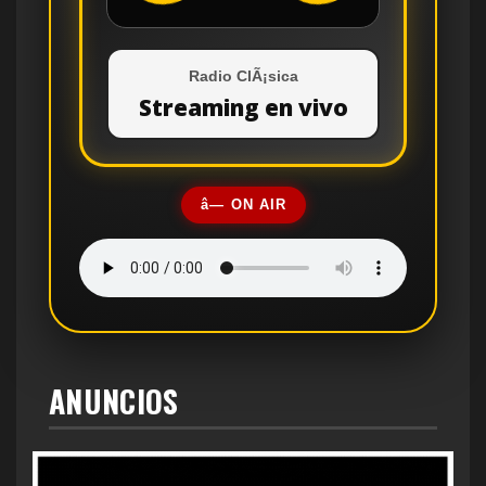
Radio ClÃ¡sica
Streaming en vivo
â— ON AIR
ANUNCIOS