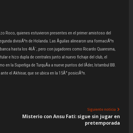
nzo Roco, quienes estuvieron presentes en el primer amistoso del
egunda divisiÃ³n de Holanda. Las Ãguilas alinearon una formaciÃ³n
n la banca hasta los 46Â´, pero con jugadores como Ricardo Quaresma,
lar e hizo dupla de centrales junto al nuevo fichaje del club, el
en la Superliga de TurquÃ­a a nueve puntos del lÃ­der, Istambul BB.
ante el Akhisar, que se ubica en la 15Â° posiciÃ³n.
Siguiente noticia
Misterio con Ansu Fati: sigue sin jugar en
pretemporada