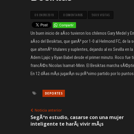
09 ENERO 2019
0 COMENTARIOS
5609 VISITAS
Un buen inicio de aÃ±o tuvieron los chilenos Gary Medel y E
aÃ±o del Besiktas, que ganÃ³ por 1-0 al Helmond FC, de la s
que alternÃ³ titulares y suplentes, dejando al ex Sevilla e
Adem Ljajic y Ryan Babel desde el primer minuto. Roco fue titu
francÃ©s Nicolas Isamat-Mirin. El Besiktas marcha sÃ©ptimo 
En 12 dÃ­as mÃ¡s jugarÃ¡n su prÃ³ximo partido por lo puntos 
DEPORTES
Noticia anterior
SegÃºn estudio, casarse con una mujer
inteligente te harÃ¡ vivir mÃ¡s