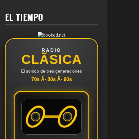
EL TIEMPO
RADIO
CLÃSICA
El sonido de tres generaciones
70s Â· 80s Â· 90s