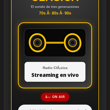
El sonido de tres generaciones
70s Â· 80s Â· 90s
Radio ClÃ¡sica
Streaming en vivo
â— ON AIR