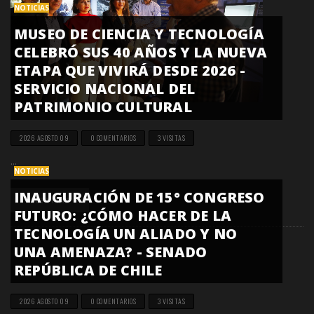
NOTICIAS
MUSEO DE CIENCIA Y TECNOLOGÍA
CELEBRÓ SUS 40 AÑOS Y LA NUEVA
ETAPA QUE VIVIRÁ DESDE 2026 -
SERVICIO NACIONAL DEL
PATRIMONIO CULTURAL
2026 AGOSTO 09
0 COMENTARIOS
3 VISITAS
...
NOTICIAS
INAUGURACIÓN DE 15° CONGRESO
LEER MÁS
FUTURO: ¿CÓMO HACER DE LA
TECNOLOGÍA UN ALIADO Y NO
UNA AMENAZA? - SENADO
REPÚBLICA DE CHILE
2026 AGOSTO 09
0 COMENTARIOS
3 VISITAS