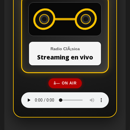
Radio ClÃ¡sica
Streaming en vivo
â— ON AIR