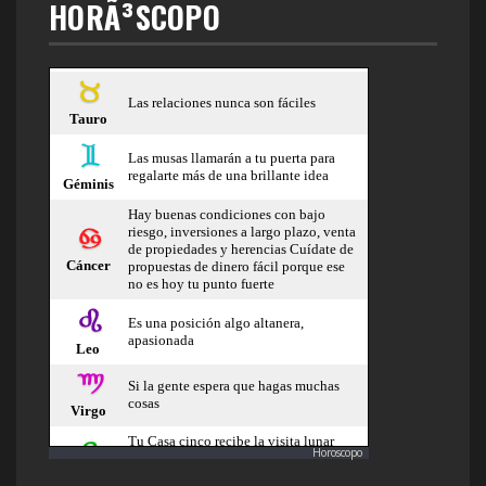
HORÃ³SCOPO
Horoscopo