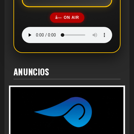
â— ON AIR
ANUNCIOS