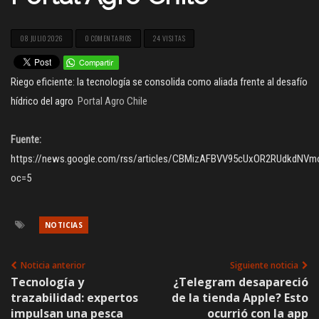
08 JULIO 2026
0 COMENTARIOS
24 VISITAS
Riego eficiente: la tecnología se consolida como aliada frente al desafío
hídrico del agro
Portal Agro Chile
Fuente:
https://news.google.com/rss/articles/CBMizAFBVV95cUxOR2RUdk
oc=5
NOTICIAS
Noticia anterior
Siguiente noticia
Tecnología y
¿Telegram desapareció
trazabilidad: expertos
de la tienda Apple? Esto
impulsan una pesca
ocurrió con la app